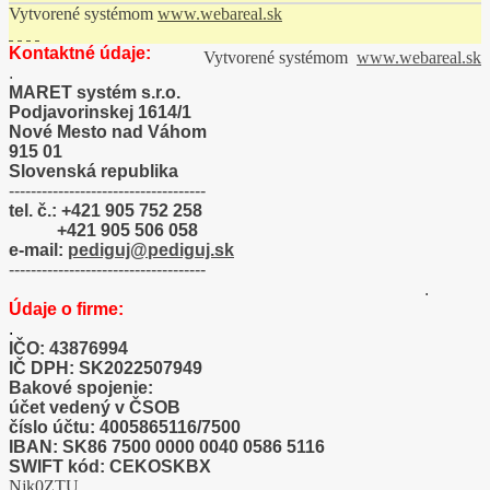
Vytvorené systémom
www.webareal.sk
Kontaktné údaje:
Vytvorené systémom
www.webareal.sk
.
MARET systém s.r.o.
Podjavorinskej 1614/1
Nové Mesto nad Váhom
915 01
Slovenská republika
------------------------------------
tel. č.: +421 905 752 258
+421 905 506 058
e-mail:
pediguj@pediguj.sk
------------------------------------
.
Údaje o firme:
.
IČO: 43876994
IČ DPH: SK2022507949
Bakové spojenie:
účet vedený v ČSOB
číslo účtu: 4005865116/7500
IBAN: SK86 7500 0000 0040 0586 5116
SWIFT kód: CEKOSKBX
Njk0ZTU