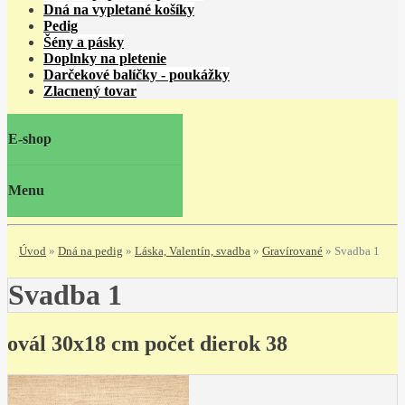
Dná na vypletané košíky
Pedig
Šény a pásky
Doplnky na pletenie
Darčekové balíčky - poukážky
Zlacnený tovar
E-shop
Menu
Úvod
»
Dná na pedig
»
Láska, Valentín, svadba
»
Gravírované
»
Svadba 1
Svadba 1
ovál 30x18 cm počet dierok 38