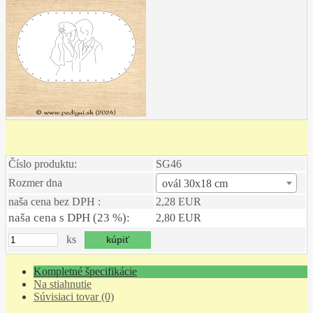
Číslo produktu:
SG46
Rozmer dna
ovál 30x18 cm
naša cena bez DPH :
2,28 EUR
naša cena s DPH (23 %):
2,80 EUR
ks
Kompletné špecifikácie
Na stiahnutie
Súvisiaci tovar (0)