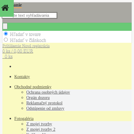
Hľadanie
Hľadať v tovare
Hľadať v článkoch
Prihlásenie
Nová registrácia
0 ks / 0,00 EUR
0 ks
Kontakty
Obchodné podmienky
Ochrana osobných údajov
Orgán dozoru
Reklamačný protokol
Odstúpenie od zmluvy
Fotogaléria
Z mojej tvorby
Z mojej tvorby 2