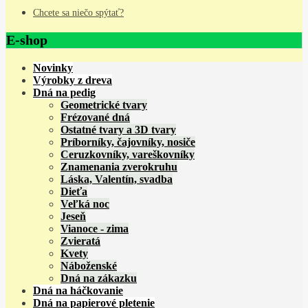
Chcete sa niečo spýtať?
E-shop
Novinky
Výrobky z dreva
Dná na pedig
Geometrické tvary
Frézované dná
Ostatné tvary a 3D tvary
Príborníky, čajovníky, nosiče
Ceruzkovníky, vareškovníky
Znamenania zverokruhu
Láska, Valentín, svadba
Dieťa
Veľká noc
Jeseň
Vianoce - zima
Zvieratá
Kvety
Náboženské
Dná na zákazku
Dná na háčkovanie
Dná na papierové pletenie