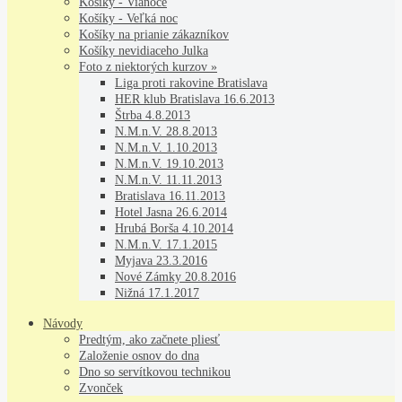
Košíky - Vianoce
Košíky - Veľká noc
Košíky na prianie zákazníkov
Košíky nevidiaceho Julka
Foto z niektorých kurzov »
Liga proti rakovine Bratislava
HER klub Bratislava 16.6.2013
Štrba 4.8.2013
N.M.n.V. 28.8.2013
N.M.n.V. 1.10.2013
N.M.n.V. 19.10.2013
N.M.n.V. 11.11.2013
Bratislava 16.11.2013
Hotel Jasna 26.6.2014
Hrubá Borša 4.10.2014
N.M.n.V. 17.1.2015
Myjava 23.3.2016
Nové Zámky 20.8.2016
Nižná 17.1.2017
Návody
Predtým, ako začnete pliesť
Založenie osnov do dna
Dno so servítkovou technikou
Zvonček