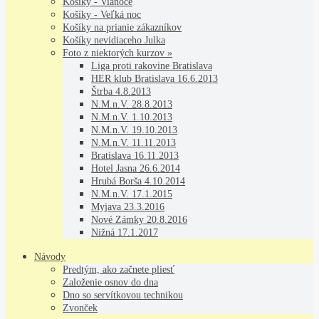
Košíky - Vianoce
Košíky - Veľká noc
Košíky na prianie zákazníkov
Košíky nevidiaceho Julka
Foto z niektorých kurzov »
Liga proti rakovine Bratislava
HER klub Bratislava 16.6.2013
Štrba 4.8.2013
N.M.n.V. 28.8.2013
N.M.n.V. 1.10.2013
N.M.n.V. 19.10.2013
N.M.n.V. 11.11.2013
Bratislava 16.11.2013
Hotel Jasna 26.6.2014
Hrubá Borša 4.10.2014
N.M.n.V. 17.1.2015
Myjava 23.3.2016
Nové Zámky 20.8.2016
Nižná 17.1.2017
Návody
Predtým, ako začnete pliesť
Založenie osnov do dna
Dno so servítkovou technikou
Zvonček