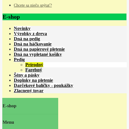
Chcete sa niečo spýtať?
E-shop
Novinky
Výrobky z dreva
Dná na pedig
Dná na háčkovanie
Dná na papierové pletenie
Dná na vypletané košíky
Pedig
Prírodný
Farebný
Šény a pásky
Doplnky na pletenie
Darčekové balíčky - poukážky
Zlacnený tovar
E-shop
Menu