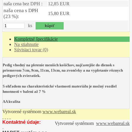
naša cena bez DPH :
12,85 EUR
naša cena s DPH
15,80 EUR
(23 %):
ks
Kompletné špecifikácie
Na stiahnutie
Súvisiaci tovar (0)
Pedig vhodný na pletenie menších košíčkov, najčastejšie do dienok s
priemerom 7cm, 9cm, 11cm, 13cm, na zvončeky a na vypletanie rôznych
pedigových zvieratiek.
S ohľadom na charakteristické vlastnosti materiálu je možný rozdiel
hmotnosti v balení až 7 %
AA kvalita
Vytvorené systémom
www.webareal.sk
Kontaktné údaje:
Vytvorené systémom
www.webareal.sk
.