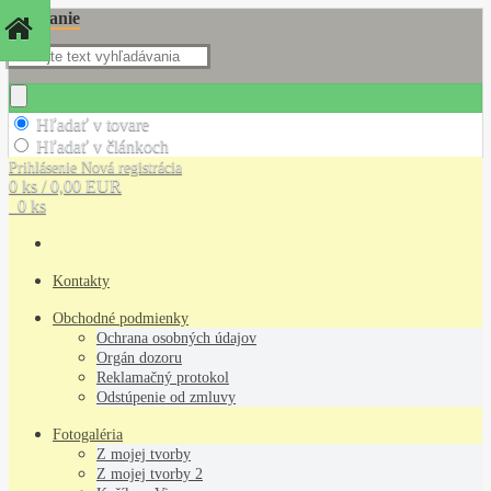
Hľadanie
Hľadať v tovare
Hľadať v článkoch
Prihlásenie
Nová registrácia
0 ks / 0,00 EUR
0 ks
Kontakty
Obchodné podmienky
Ochrana osobných údajov
Orgán dozoru
Reklamačný protokol
Odstúpenie od zmluvy
Fotogaléria
Z mojej tvorby
Z mojej tvorby 2